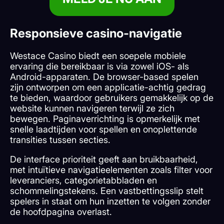
Responsieve casino-navigatie
Westace Casino biedt een soepele mobiele
ervaring die bereikbaar is via zowel iOS- als
Android-apparaten. De browser-based spelen
zijn ontworpen om een applicatie-achtig gedrag
te bieden, waardoor gebruikers gemakkelijk op de
website kunnen navigeren terwijl ze zich
bewegen. Paginaverrichting is opmerkelijk met
snelle laadtijden voor spellen en onoplettende
transities tussen secties.
De interface prioriteit geeft aan bruikbaarheid,
met intuïtieve navigatieelementen zoals filter voor
leveranciers, categorietabbladen en
schommelingstekens. Een vastbettingsslip stelt
spelers in staat om hun inzetten te volgen zonder
de hoofdpagina overlast.