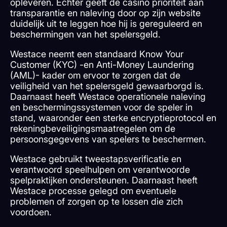
opleveren. Echter geeft de casino prioriteit aan
transparantie en naleving door op zijn website
duidelijk uit te leggen hoe hij is gereguleerd en
beschermingen van het spelersgeld.
Westace neemt een standaard Know Your
Customer (KYC) -en Anti-Money Laundering
(AML)- kader om ervoor te zorgen dat de
veiligheid van het spelersgeld gewaarborgd is.
Daarnaast heeft Westace operationele naleving
en beschermingssystemen voor de speler in
stand, waaronder een sterke encryptieprotocol en
rekeningbeveiligingsmaatregelen om de
persoonsgegevens van spelers te beschermen.
Westace gebruikt tweestapsverificatie en
verantwoord speelhulpen om verantwoorde
spelpraktijken ondersteunen. Daarnaast heeft
Westace processe gelegd om eventuele
problemen of zorgen op te lossen die zich
voordoen.