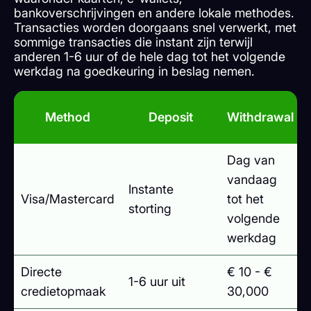
bankoverschrijvingen en andere lokale methodes.
Transacties worden doorgaans snel verwerkt, met
sommige transacties die instant zijn terwijl
anderen 1-6 uur of de hele dag tot het volgende
werkdag na goedkeuring in beslag nemen.
Method
Deposit
Withdrawal
Dag van
vandaag
Instante
Visa/Mastercard
tot het
storting
volgende
werkdag
Directe
€ 10 - €
1-6 uur uit
credietopmaak
30,000