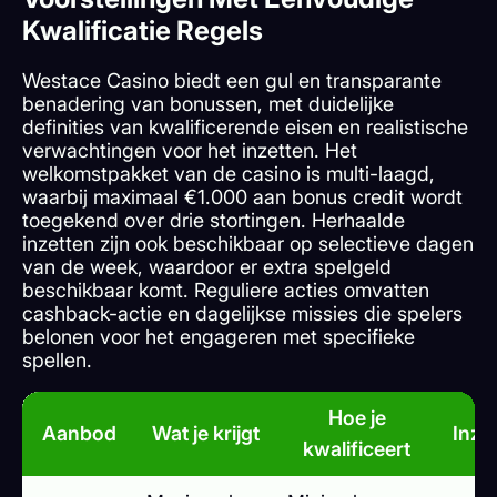
Kwalificatie Regels
Westace Casino biedt een gul en transparante
benadering van bonussen, met duidelijke
definities van kwalificerende eisen en realistische
verwachtingen voor het inzetten. Het
welkomstpakket van de casino is multi-laagd,
waarbij maximaal €1.000 aan bonus credit wordt
toegekend over drie stortingen. Herhaalde
inzetten zijn ook beschikbaar op selectieve dagen
van de week, waardoor er extra spelgeld
beschikbaar komt. Reguliere acties omvatten
cashback-actie en dagelijkse missies die spelers
belonen voor het engageren met specifieke
spellen.
Hoe je
Aanbod
Wat je krijgt
Inze
kwalificeert