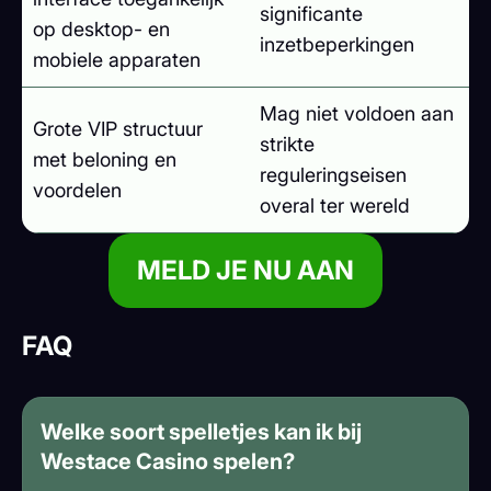
significante
op desktop- en
inzetbeperkingen
mobiele apparaten
Mag niet voldoen aan
Grote VIP structuur
strikte
met beloning en
reguleringseisen
voordelen
overal ter wereld
MELD JE NU AAN
FAQ
Welke soort spelletjes kan ik bij
Westace Casino spelen?