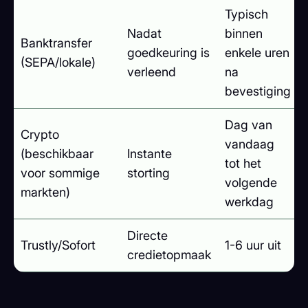
Typisch
Nadat
binnen
Banktransfer
goedkeuring is
enkele uren
(SEPA/lokale)
verleend
na
bevestiging
Dag van
Crypto
vandaag
(beschikbaar
Instante
tot het
voor sommige
storting
volgende
markten)
werkdag
Directe
Trustly/Sofort
1-6 uur uit
credietopmaak