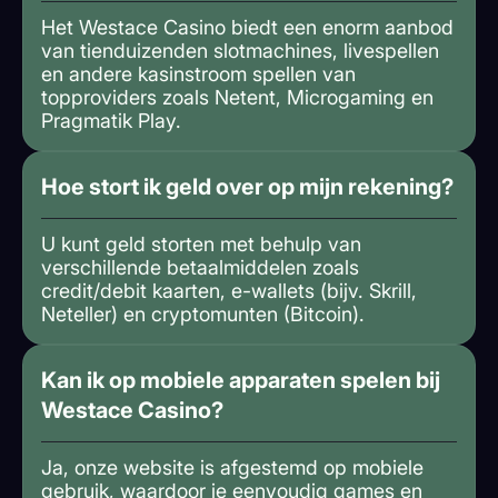
Het Westace Casino biedt een enorm aanbod
van tienduizenden slotmachines, livespellen
en andere kasinstroom spellen van
topproviders zoals Netent, Microgaming en
Pragmatik Play.
Hoe stort ik geld over op mijn rekening?
U kunt geld storten met behulp van
verschillende betaalmiddelen zoals
credit/debit kaarten, e-wallets (bijv. Skrill,
Neteller) en cryptomunten (Bitcoin).
Kan ik op mobiele apparaten spelen bij
Westace Casino?
Ja, onze website is afgestemd op mobiele
gebruik, waardoor je eenvoudig games en