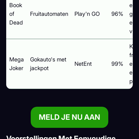
Book
exp
of
Fruitautomaten
Play'n GO
96%
gra
Dead
en 
vlu
Kla
fru
Mega
Gokauto's met
NetEnt
99%
erv
Joker
jackpot
esc
prij
MELD JE NU AAN
Voorstellingen Met Eenvoudige