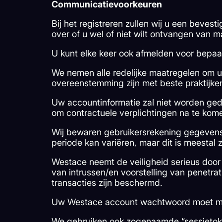
Communicatievoorkeuren
Bij het registreren zullen wij u een beves
over of u wel of niet wilt ontvangen van 
U kunt elke keer ook afmelden voor bepaa
We nemen alle redelijke maatregelen om u
overeenstemming zijn met beste praktijken
Uw accountinformatie zal niet worden gede
om contractuele verplichtingen na te komen 
Wij bewaren gebruikersrekening gegevens 
periode kan variëren, maar dit is meestal 
Westace neemt de veiligheid serieus door 
van intrussen/en voorstelling van penetr
transacties zijn beschermd.
Uw Westace account wachtwoord moet minim
We gebruiken ook zogenaamde “sessietoke