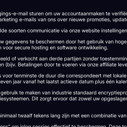
tigings-e-mail sturen om uw accountaanmaken te verifiëre
marketing e-mails van ons over nieuwe promoties, upda
lde soorten communicatie via onze website instellinge
w gegevens te beschermen door het gebruik van hoge v
 voor secure hosting en software ontwikkeling.
eld of verkocht aan derde partijen zonder toestemming
(bijv. Betalingen door te voeren via onze affiliate leve
voor tenminste de duur die correspondeert met lokale
zeven jaar vanaf het laatst actieve datum plus één kale
gebruik te maken van industrie standaard encryptieprot
atiesysteemen. Dit zorgt ervoor dat zowel uw opgesla
aal twaalf tekens lang zijn met een combinatie van ho
ns” om inlog sessies effectief te beschermen. Deze t