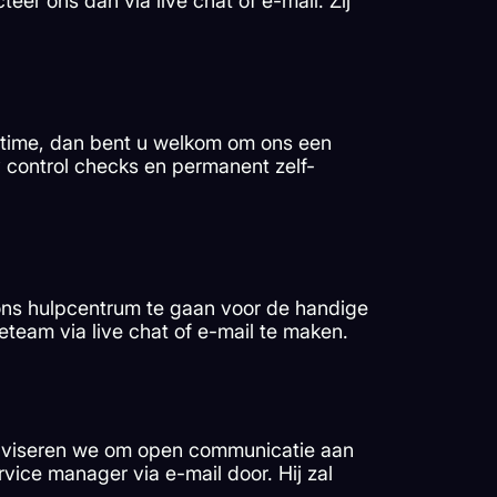
er ons dan via live chat of e-mail. Zij
ltime, dan bent u welkom om ons een
y control checks en permanent zelf-
ons hulpcentrum te gaan voor de handige
eteam via live chat of e-mail te maken.
 adviseren we om open communicatie aan
vice manager via e-mail door. Hij zal