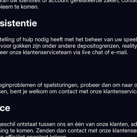
n uw identiteit of account gerelateerde zaken, contacte
obleem te komen.
istentie
lling of hulp nodig heeft met het beheer van uw spee
 voor gokken zijn onder andere depositogrenzen, realit
teer onze klantenserviceteam via live chat of e-mail.
loginproblemen of spelstoringen, probeer dan om naar 
ossen, bent je welkom om contact met onze klantenservic
nce
n geschil ontstaat tussen ons en één van onze klanten,
ssing te komen. Zenden dan contact met onze klantenser
efficiënt opgelost krijgen.