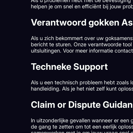
Als u problemen hebt met de bevestiging va
helpen je om snel en efficiënt bij jouw pr
Verantwoord gokken Ass
Als u zich bekommert over uw goksamenste
bericht te sturen. Onze verantwoorde tool
uitsluitingen. Voor meer informatie contac
Techneke Support
Als u een technisch probleem hebt zoals 
handleiding. Als je het niet zelf kunt opl
Claim or Dispute Guida
In uitzonderlijke gevallen wanneer er ee
de gang te zetten om tot een eerlijk oplo
samenwerken met je om jouw vraag snel en 