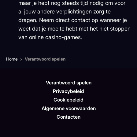
maar je hebt nog steeds tijd nodig om voor
al jouw andere verplichtingen zorg te
dragen. Neem direct contact op wanneer je
weet dat je moeite hebt met het niet stoppen
van online casino-games.
›
Home
Verantwoord spelen
Verantwoord spelen
Privacybeleid
Cookiebeleid
Algemene voorwaarden
Contacten